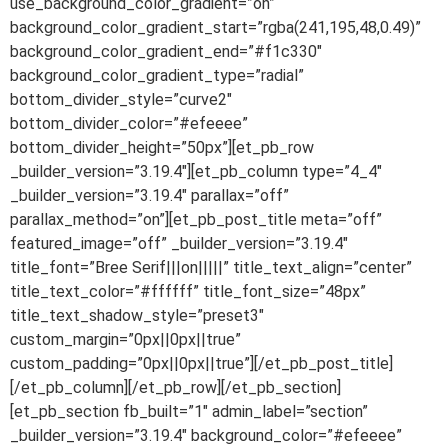
use_background_color_gradient=”on”
background_color_gradient_start=”rgba(241,195,48,0.49)”
background_color_gradient_end=”#f1c330″
background_color_gradient_type=”radial”
bottom_divider_style=”curve2″
bottom_divider_color=”#efeeee”
bottom_divider_height=”50px”][et_pb_row
_builder_version=”3.19.4″][et_pb_column type=”4_4″
_builder_version=”3.19.4″ parallax=”off”
parallax_method=”on”][et_pb_post_title meta=”off”
featured_image=”off” _builder_version=”3.19.4″
title_font=”Bree Serif|||on|||||” title_text_align=”center”
title_text_color=”#ffffff” title_font_size=”48px”
title_text_shadow_style=”preset3″
custom_margin=”0px||0px||true”
custom_padding=”0px||0px||true”][/et_pb_post_title]
[/et_pb_column][/et_pb_row][/et_pb_section]
[et_pb_section fb_built=”1″ admin_label=”section”
_builder_version=”3.19.4″ background_color=”#efeeee”