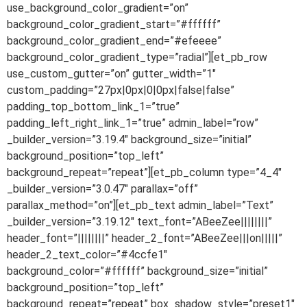
use_background_color_gradient=”on”
background_color_gradient_start=”#ffffff”
background_color_gradient_end=”#efeeee”
background_color_gradient_type=”radial”][et_pb_row
use_custom_gutter=”on” gutter_width=”1″
custom_padding=”27px|0px|0|0px|false|false”
padding_top_bottom_link_1=”true”
padding_left_right_link_1=”true” admin_label=”row”
_builder_version=”3.19.4″ background_size=”initial”
background_position=”top_left”
background_repeat=”repeat”][et_pb_column type=”4_4″
_builder_version=”3.0.47″ parallax=”off”
parallax_method=”on”][et_pb_text admin_label=”Text”
_builder_version=”3.19.12″ text_font=”ABeeZee||||||||”
header_font=”||||||||” header_2_font=”ABeeZee|||on|||||”
header_2_text_color=”#4ccfe1″
background_color=”#ffffff” background_size=”initial”
background_position=”top_left”
background_repeat=”repeat” box_shadow_style=”preset1″