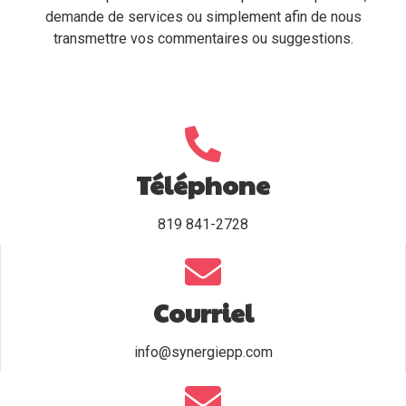
demande de services ou simplement afin de nous
Contactez-nous
transmettre vos commentaires ou suggestions.
Mon Compte
Anglais
Téléphone
819 841-2728
Courriel
info@synergiepp.com