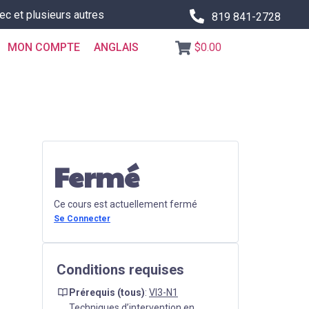
ec et plusieurs autres
819 841-2728
MON COMPTE
ANGLAIS
$0.00
Fermé
Ce cours est actuellement fermé
Se Connecter
Conditions requises
Prérequis (tous)
:
VI3-N1
Techniques d’intervention en