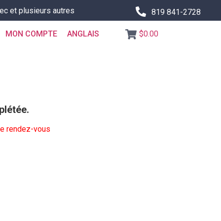
ec et plusieurs autres
819 841-2728
MON COMPTE
ANGLAIS
$0.00
plétée.
tre rendez-vous