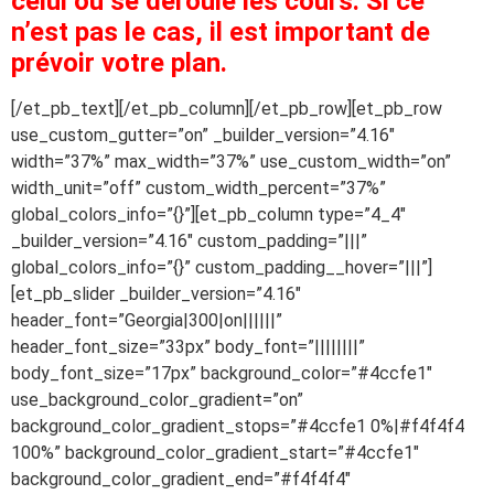
celui où se déroule les cours. Si ce
n’est pas le cas, il est important de
prévoir votre plan.
[/et_pb_text][/et_pb_column][/et_pb_row][et_pb_row
use_custom_gutter=”on” _builder_version=”4.16″
width=”37%” max_width=”37%” use_custom_width=”on”
width_unit=”off” custom_width_percent=”37%”
global_colors_info=”{}”][et_pb_column type=”4_4″
_builder_version=”4.16″ custom_padding=”|||”
global_colors_info=”{}” custom_padding__hover=”|||”]
[et_pb_slider _builder_version=”4.16″
header_font=”Georgia|300|on||||||”
header_font_size=”33px” body_font=”||||||||”
body_font_size=”17px” background_color=”#4ccfe1″
use_background_color_gradient=”on”
background_color_gradient_stops=”#4ccfe1 0%|#f4f4f4
100%” background_color_gradient_start=”#4ccfe1″
background_color_gradient_end=”#f4f4f4″