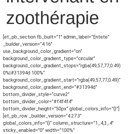
zoothérapie
[et_pb_section fb_built=”1″ admin_label=”Entete”
_builder_version=”4.16″
use_background_color_gradient=”on”
background_color_gradient_type=”circular”
background_color_gradient_stops=”rgba(49,57,77,0.49)
0%|#31394d 100%”
background_color_gradient_start=”rgba(49,57,77,0.49)”
background_color_gradient_end=”#31394d”
bottom_divider_style=”curve2″
bottom_divider_color=”#f4f4f4″
bottom_divider_height=”50px” global_colors_info=”{}”]
[et_pb_row _builder_version=”4.27.3″
global_colors_info=”{}” column_structure=”1_4,3_4″
sticky_enabled=”0″ width=”100%”