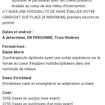
optimiser le partenariat avec les chiens présents
évalués au coeur de leur milieu d’intervention
Il Y AURA UNE
POSSIBILITÉ
DE FAIRE ÉVALUER VOTRE
CANDIDAT SUR PLACE (8 MAXIMUM), premiers inscrits en
priorité.
Dates et endroit :
À déterminer,
EN PERSONNE, Trois-Rivières
Formatrices :
Elaine Morin
Zoothérapeute diplômée ayant une solide expérience sur le
terrain au coeur d’équipes multidisciplinaires dans une
multitude de milieux.
Dawn Strickland
Entraîneure canin et enseignante en adaptation scolaire
Coût :
305$ (taxes en sus)(un mois avant)
325$ (taxes en sus)(moins d’un mois avant)