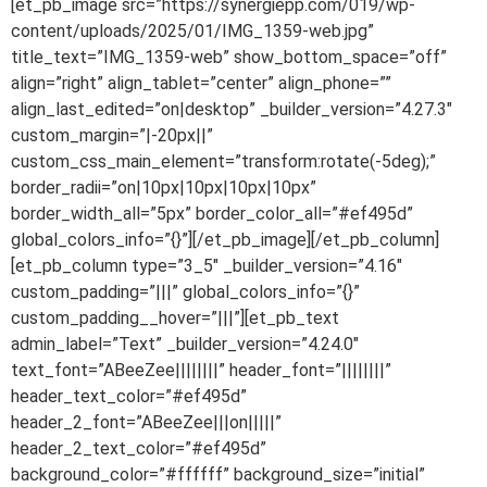
[et_pb_image src=”https://synergiepp.com/019/wp-
content/uploads/2025/01/IMG_1359-web.jpg”
title_text=”IMG_1359-web” show_bottom_space=”off”
align=”right” align_tablet=”center” align_phone=””
align_last_edited=”on|desktop” _builder_version=”4.27.3″
custom_margin=”|-20px||”
custom_css_main_element=”transform:rotate(-5deg);”
border_radii=”on|10px|10px|10px|10px”
border_width_all=”5px” border_color_all=”#ef495d”
global_colors_info=”{}”][/et_pb_image][/et_pb_column]
[et_pb_column type=”3_5″ _builder_version=”4.16″
custom_padding=”|||” global_colors_info=”{}”
custom_padding__hover=”|||”][et_pb_text
admin_label=”Text” _builder_version=”4.24.0″
text_font=”ABeeZee||||||||” header_font=”||||||||”
header_text_color=”#ef495d”
header_2_font=”ABeeZee|||on|||||”
header_2_text_color=”#ef495d”
background_color=”#ffffff” background_size=”initial”