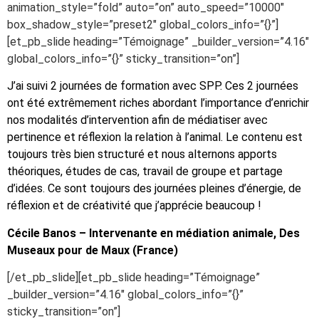
animation_style=”fold” auto=”on” auto_speed=”10000″
box_shadow_style=”preset2″ global_colors_info=”{}”]
[et_pb_slide heading=”Témoignage” _builder_version=”4.16″
global_colors_info=”{}” sticky_transition=”on”]
J’ai suivi 2 journées de formation avec SPP. Ces 2 journées
ont été extrêmement riches abordant l’importance d’enrichir
nos modalités d’intervention afin de médiatiser avec
pertinence et réflexion la relation à l’animal. Le contenu est
toujours très bien structuré et nous alternons apports
théoriques, études de cas, travail de groupe et partage
d’idées. Ce sont toujours des journées pleines d’énergie, de
réflexion et de créativité que j’apprécie beaucoup !
Cécile Banos – Intervenante en médiation animale, Des
Museaux pour de Maux (France)
[/et_pb_slide][et_pb_slide heading=”Témoignage”
_builder_version=”4.16″ global_colors_info=”{}”
sticky_transition=”on”]