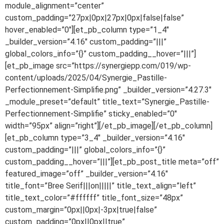
module_alignment=”center”
custom_padding=”27px|0px|27px|0px|false|false”
hover_enabled=”0″][et_pb_column type=”1_4″
_builder_version=”4.16″ custom_padding=”|||”
global_colors_info=”{}” custom_padding__hover=”|||”]
[et_pb_image src=”https://synergiepp.com/019/wp-
content/uploads/2025/04/Synergie_Pastille-
Perfectionnement-Simplifie.png” _builder_version=”4.27.3″
_module_preset=”default” title_text=”Synergie_Pastille-
Perfectionnement-Simplifie” sticky_enabled=”0″
width=”95px” align=”right”][/et_pb_image][/et_pb_column]
[et_pb_column type=”3_4″ _builder_version=”4.16″
custom_padding=”|||” global_colors_info=”{}”
custom_padding__hover=”|||”][et_pb_post_title meta=”off”
featured_image=”off” _builder_version=”4.16″
title_font=”Bree Serif|||on|||||” title_text_align=”left”
title_text_color=”#ffffff” title_font_size=”48px”
custom_margin=”0px||0px|-3px|true|false”
custom_padding=”0px||0px||true”