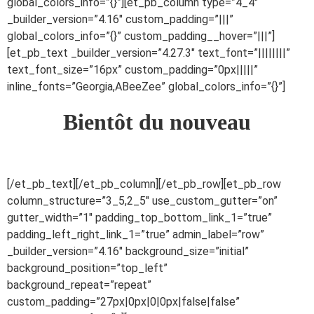
global_colors_info=”{}”][et_pb_column type=”4_4″
_builder_version=”4.16″ custom_padding=”|||”
global_colors_info=”{}” custom_padding__hover=”|||”]
[et_pb_text _builder_version=”4.27.3″ text_font=”||||||||”
text_font_size=”16px” custom_padding=”0px|||||”
inline_fonts=”Georgia,ABeeZee” global_colors_info=”{}”]
Bientôt du nouveau
[/et_pb_text][/et_pb_column][/et_pb_row][et_pb_row
column_structure=”3_5,2_5″ use_custom_gutter=”on”
gutter_width=”1″ padding_top_bottom_link_1=”true”
padding_left_right_link_1=”true” admin_label=”row”
_builder_version=”4.16″ background_size=”initial”
background_position=”top_left”
background_repeat=”repeat”
custom_padding=”27px|0px|0|0px|false|false”