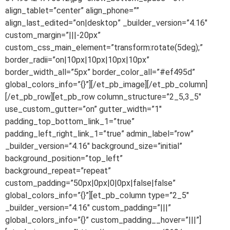
align_tablet=”center” align_phone=””
align_last_edited=”on|desktop” _builder_version=”4.16″
custom_margin=”|||-20px”
custom_css_main_element=”transform:rotate(5deg);”
border_radii=”on|10px|10px|10px|10px”
border_width_all=”5px” border_color_all=”#ef495d”
global_colors_info=”{}”][/et_pb_image][/et_pb_column]
[/et_pb_row][et_pb_row column_structure=”2_5,3_5″
use_custom_gutter=”on” gutter_width=”1″
padding_top_bottom_link_1=”true”
padding_left_right_link_1=”true” admin_label=”row”
_builder_version=”4.16″ background_size=”initial”
background_position=”top_left”
background_repeat=”repeat”
custom_padding=”50px|0px|0|0px|false|false”
global_colors_info=”{}”][et_pb_column type=”2_5″
_builder_version=”4.16″ custom_padding=”|||”
global_colors_info=”{}” custom_padding__hover=”|||”]