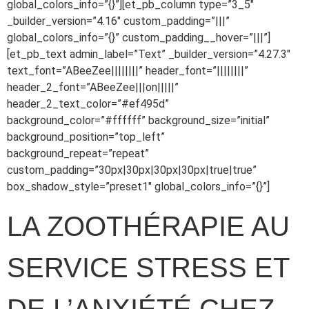
global_colors_info=”{}”][et_pb_column type=”3_5″
_builder_version=”4.16″ custom_padding=”|||”
global_colors_info=”{}” custom_padding__hover=”|||”]
[et_pb_text admin_label=”Text” _builder_version=”4.27.3″
text_font=”ABeeZee||||||||” header_font=”||||||||”
header_2_font=”ABeeZee|||on|||||”
header_2_text_color=”#ef495d”
background_color=”#ffffff” background_size=”initial”
background_position=”top_left”
background_repeat=”repeat”
custom_padding=”30px|30px|30px|30px|true|true”
box_shadow_style=”preset1″ global_colors_info=”{}”]
LA ZOOTHÉRAPIE AU
SERVICE STRESS ET
DE L’ANXIÉTÉ CHEZ