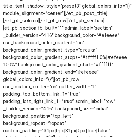
title_text_shadow_style=”preset3″ global_colors_info=”{}”
module_alignment=”center”][/et_pb_post_title]
[/et_pb_column][/et_pb_row][/et_pb_section]
[et_pb_section fb_built=”1″ admin_label=”section”
_builder_version=”4.16″ background_color=”#efeeee”
use_background_color_gradient=”on”
background_color_gradient_type=”circular”
background_color_gradient_stops=”#ffffff 0%|#efeeee
100%” background_color_gradient_start=”#ffffff”
background_color_gradient_end=”#efeeee”
global_colors_info=”{}”][et_pb_row
use_custom_gutter=”on” gutter_width=”1″
padding_top_bottom_link_1=”true”
padding_left_right_link_1=”true” admin_label=”row”
_builder_version=”4.16″ background_size=”initial”
background_position=”top_left”
background_repeat=”repeat”
custom_padding=”31px|0px|31px|0px|true|false”